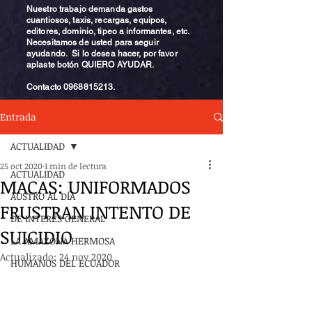
Nuestro trabajo demanda gastos
cuantiosos, taxis, recargas, equipos,
editores, dominio, tipeo a informantes, etc.
Necesitamos de usted para seguir
ayudando. Si lo desea hacer, por favor
aplaste botón QUIERO AYUDAR.
Contacto
0968815213
.
Entrada
ACTUALIDAD
25 oct 2020
1 min de lectura
ACTUALIDAD
MACAS: UNIFORMADOS
AUSTRO AL DÍA
FRUSTRAN INTENTO DE
DE INTERÉS GENERAL
SUICIDIO
LA AMAZONA HERMOSA
Actualizado:
24 nov 2020
HUMANOS DEL ECUADOR