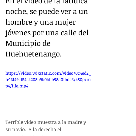
En el video de la fatídica 
noche, se puede ver a un 
hombre y una mujer 
jóvenes por una calle del 
Municipio de 
Huehuetenango.  
https://video.wixstatic.com/video/0c4ed2_
fe16149cf54c4208b9b0bbb98a0fbdc3/480p/m
p4/file.mp4
Terrible video muestra a la madre y 
su novio.  A la derecha el 