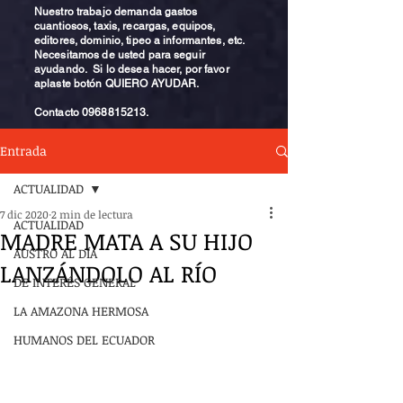
Nuestro trabajo demanda gastos
cuantiosos, taxis, recargas, equipos,
editores, dominio, tipeo a informantes, etc.
Necesitamos de usted para seguir
ayudando. Si lo desea hacer, por favor
aplaste botón QUIERO AYUDAR.
Contacto
0968815213
.
Entrada
ACTUALIDAD
7 dic 2020
2 min de lectura
ACTUALIDAD
MADRE MATA A SU HIJO
AUSTRO AL DÍA
LANZÁNDOLO AL RÍO
DE INTERÉS GENERAL
LA AMAZONA HERMOSA
HUMANOS DEL ECUADOR