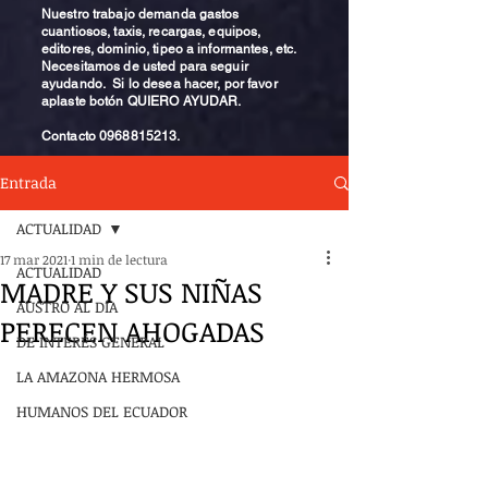
Nuestro trabajo demanda gastos
cuantiosos, taxis, recargas, equipos,
editores, dominio, tipeo a informantes, etc.
Necesitamos de usted para seguir
ayudando. Si lo desea hacer, por favor
aplaste botón QUIERO AYUDAR.
Contacto
0968815213
.
Entrada
ACTUALIDAD
17 mar 2021
1 min de lectura
ACTUALIDAD
MADRE Y SUS NIÑAS
AUSTRO AL DÍA
PERECEN AHOGADAS
DE INTERÉS GENERAL
LA AMAZONA HERMOSA
HUMANOS DEL ECUADOR