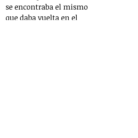
se encontraba el mismo 
que daba vuelta en el 
mismo lugar de donde 
sacaron el carro. 
"La búsqueda se 
suspendió, pero 
hubiésemos querido 
encontrar a la madre de 