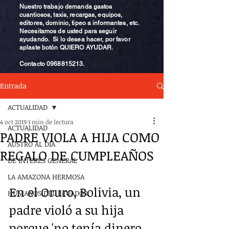
Nuestro trabajo demanda gastos
cuantiosos, taxis, recargas, equipos,
editores, dominio, tipeo a informantes, etc.
Necesitamos de usted para seguir
ayudando. Si lo desea hacer, por favor
aplaste botón QUIERO AYUDAR.
Contacto
0968815213
.
Entrada
ACTUALIDAD
4 oct 2019
1 min de lectura
ACTUALIDAD
PADRE VIOLA A HIJA COMO
AUSTRO AL DÍA
REGALO DE CUMPLEAÑOS
DE INTERÉS GENERAL
LA AMAZONA HERMOSA
En el Oruro, Bolivia, un 
HUMANOS DEL ECUADOR
padre violó a su hija 
porque 'no tenía dinero 