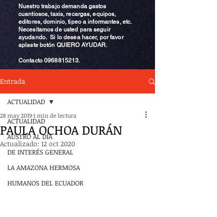
Nuestro trabajo demanda gastos
cuantiosos, taxis, recargas, equipos,
editores, dominio, tipeo a informantes, etc.
Necesitamos de usted para seguir
ayudando. Si lo desea hacer, por favor
aplaste botón QUIERO AYUDAR.
Contacto
0968815213
.
Entrada
ACTUALIDAD
28 may 2019
1 min de lectura
ACTUALIDAD
PAULA OCHOA DURÁN
AUSTRO AL DÍA
Actualizado:
12 oct 2020
DE INTERÉS GENERAL
LA AMAZONA HERMOSA
HUMANOS DEL ECUADOR