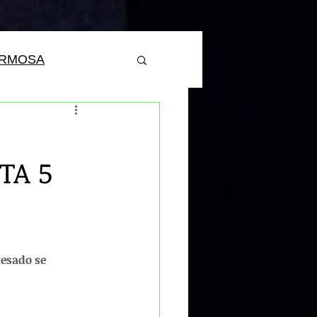
ERMOSA
TA 5
cesado se 