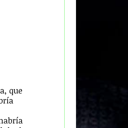
a, que 
bría 
habría 