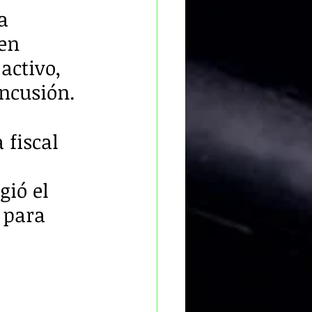
a 
en 
activo, 
oncusión.
 fiscal 
 
ió el 
 para 