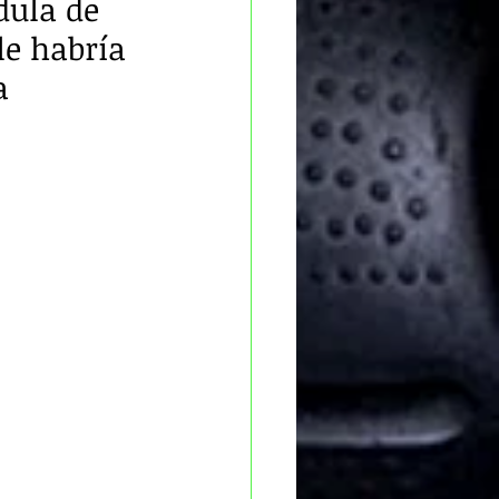
dula de 
le habría 
a 