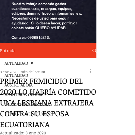
Nuestro trabajo demanda gastos
cuantiosos, taxis, recargas, equipos,
editores, dominio, tipeo a informantes, etc.
Necesitamos de usted para seguir
ayudando. Si lo desea hacer, por favor
aplaste botón QUIERO AYUDAR.
Contacto
0968815213
.
Entrada
ACTUALIDAD
3 ene 2020
1 min de lectura
ACTUALIDAD
PRIMER FEMICIDIO DEL
AUSTRO AL DÍA
2020 LO HABRÍA COMETIDO
DE INTERÉS GENERAL
UNA LESBIANA EXTRAJERA
LA AMAZONA HERMOSA
CONTRA SU ESPOSA
HUMANOS DEL ECUADOR
ECUATORIANA
Actualizado:
3 ene 2020