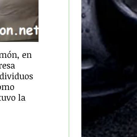
imón, en 
resa 
dividuos 
como 
tuvo la 