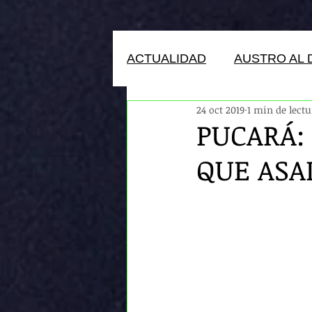
ACTUALIDAD
AUSTRO AL 
24 oct 2019
1 min de lectu
HUMANOS DEL ECUADOR
PUCARÁ:
QUE ASA