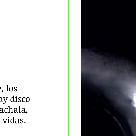
, los 
ay disco 
achala, 
 vidas.