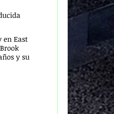
ducida 
 en East 
 Brook 
años y su 