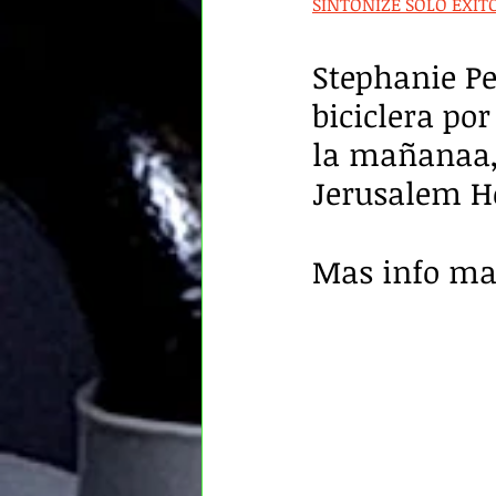
SINTONIZE SOLO ÉXIT
Stephanie Pe
biciclera po
la mañanaa, 
Jerusalem H
Mas info mas