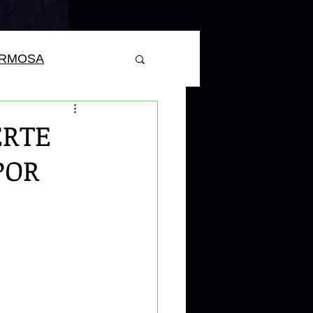
ERMOSA
ERTE
POR