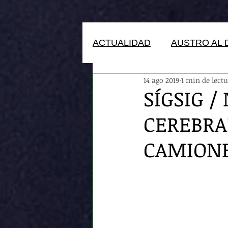
ACTUALIDAD
AUSTRO AL 
14 ago 2019
1 min de lect
HUMANOS DEL ECUADOR
SÍGSIG 
CEREBRA
CAMION