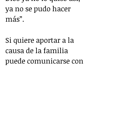
ya no se pudo hacer 
más”.
Si quiere aportar a la 
causa de la familia 
puede comunicarse con 
Wilmer Tenecela al 856-
254-7742.
La mejor música.  Cuentos de 
misterio, motivaciones de la vida 
real, denuncias, complacencias 
musicales, notas de pesar:  
radiolimon@hotmail.com
 / 