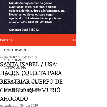
Nuestro trabajo demanda gastos
cuantiosos, taxis, recargas, equipos,
editores, dominio, tipeo a informantes, etc.
Necesitamos de usted para seguir
ayudando. Si lo desea hacer, por favor
aplaste botón QUIERO AYUDAR.
Contacto
0968815213
.
Entrada
ACTUALIDAD
25 jun 2020
2 min de lectura
ACTUALIDAD
SANTA ISABEL / USA:
AUSTRO AL DÍA
HACEN COLECTA PARA
DE INTERÉS GENERAL
REPATRIAR CUERPO DE
LA AMAZONA HERMOSA
CHABELO QUE MURIÓ
HUMANOS DEL ECUADOR
AHOGADO
Actualizado:
26 jun 2020