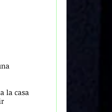
una 
a la casa 
r 