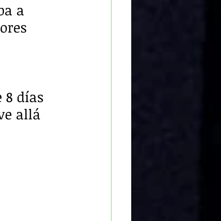
ba a 
ores 
8 días  
ve allá 