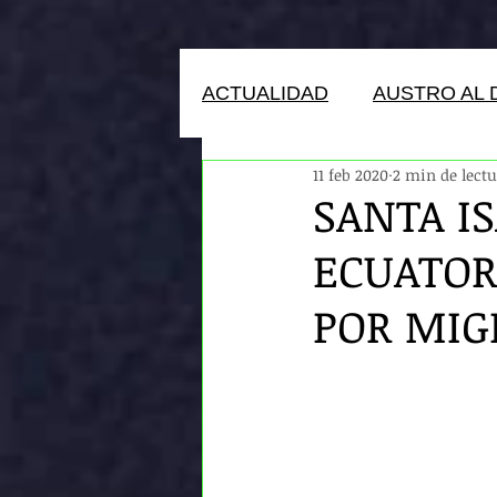
ACTUALIDAD
AUSTRO AL 
11 feb 2020
2 min de lect
HUMANOS DEL ECUADOR
SANTA I
ECUATOR
POR MIG