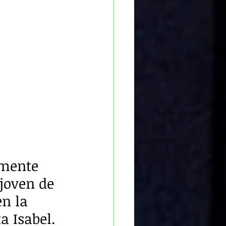
mente 
joven de 
en la 
 Isabel.  