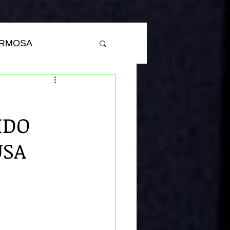
ERMOSA
IDO
USA