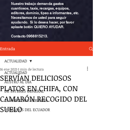
Nuestro trabajo demanda gastos
cuantiosos, taxis, recargas, equipos,
editores, dominio, tipeo a informantes, etc.
Necesitamos de usted para seguir
ayudando. Si lo desea hacer, por favor
aplaste botón QUIERO AYUDAR.
Contacto
0968815213
.
Entrada
ACTUALIDAD
16 ene 2021
1 min de lectura
ACTUALIDAD
SERVÍAN DELICIOSOS
AUSTRO AL DÍA
PLATOS EN CHIFA, CON
DE INTERÉS GENERAL
CAMARÓN RECOGIDO DEL
LA AMAZONA HERMOSA
SUELO
HUMANOS DEL ECUADOR