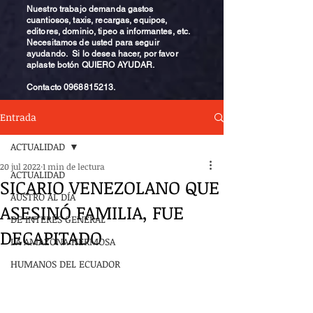
Nuestro trabajo demanda gastos
cuantiosos, taxis, recargas, equipos,
editores, dominio, tipeo a informantes, etc.
Necesitamos de usted para seguir
ayudando. Si lo desea hacer, por favor
aplaste botón QUIERO AYUDAR.
Contacto
0968815213
.
Entrada
ACTUALIDAD
20 jul 2022
1 min de lectura
ACTUALIDAD
SICARIO VENEZOLANO QUE
AUSTRO AL DÍA
ASESINÓ FAMILIA, FUE
DE INTERÉS GENERAL
DECAPITADO
LA AMAZONA HERMOSA
HUMANOS DEL ECUADOR