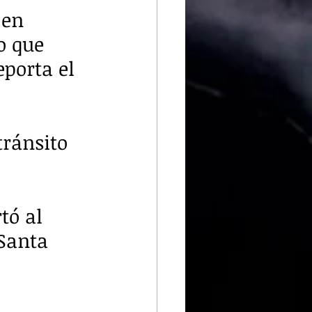
 en 
o que 
porta el 
tránsito 
tó al 
 Santa 