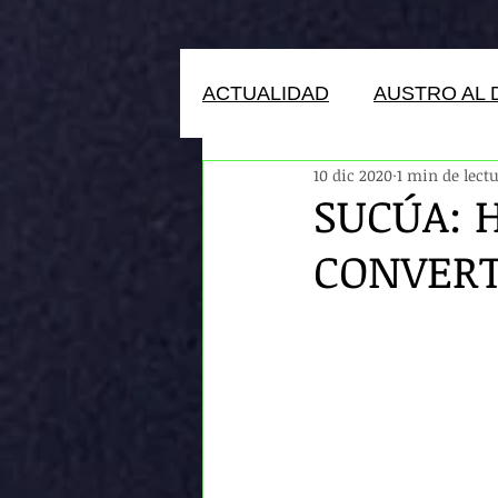
ACTUALIDAD
AUSTRO AL 
10 dic 2020
1 min de lect
HUMANOS DEL ECUADOR
SUCÚA: 
CONVERT