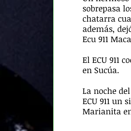
sobrepasa lo
chatarra cua
además, dejó
Ecu 911 Maca
El ECU 911 co
en Sucúa. 
La noche del
ECU 911 un si
Marianita en