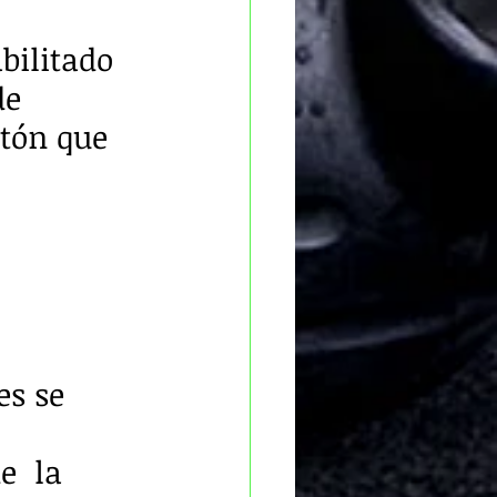
bilitado 
de 
ntón que 
s se 
e  la 