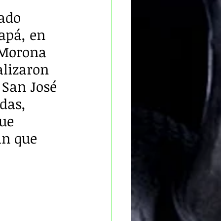
ado 
apá, en 
 Morona 
alizaron 
 San José 
das, 
ue 
an que 