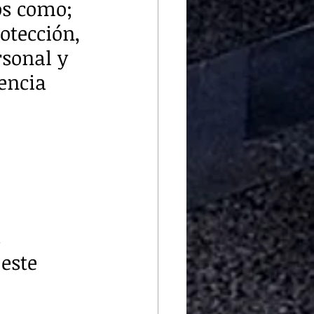
os como; 
otección, 
rsonal y 
encia 
 
este 