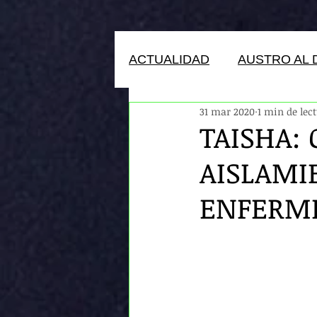
ACTUALIDAD
AUSTRO AL 
31 mar 2020
1 min de lec
HUMANOS DEL ECUADOR
TAISHA:
AISLAMI
ENFERME