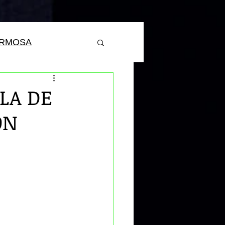
ERMOSA
LA DE
ON