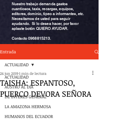
Nuestro trabajo demanda gastos
cuantiosos, taxis, recargas, equipos,
editores, dominio, tipeo a informantes, etc.
Necesitamos de usted para seguir
ayudando. Si lo desea hacer, por favor
aplaste botón QUIERO AYUDAR.
Contacto
0968815213
.
Entrada
ACTUALIDAD
26 jun 2019
1 min de lectura
ACTUALIDAD
TAISHA: ESPANTOSO,
AUSTRO AL DÍA
PUERCO DEVORA SEÑORA
DE INTERÉS GENERAL
LA AMAZONA HERMOSA
HUMANOS DEL ECUADOR