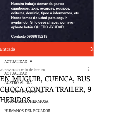
Nuestro trabajo demanda gastos
cuantiosos, taxis, recargas, equipos,
editores, dominio, tipeo a informantes, etc.
Necesitamos de usted para seguir
ayudando. Si lo desea hacer, por favor
aplaste botón QUIERO AYUDAR.
Contacto
0968815213
.
Entrada
ACTUALIDAD
23 nov 2016
1 min de lectura
ACTUALIDAD
EN MUGUIR, CUENCA, BUS
AUSTRO AL DÍA
CHOCA CONTRA TRAILER, 9
DE INTERÉS GENERAL
HERIDOS
LA AMAZONA HERMOSA
HUMANOS DEL ECUADOR