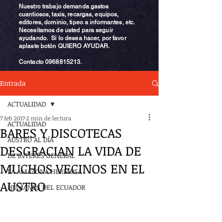
Nuestro trabajo demanda gastos
cuantiosos, taxis, recargas, equipos,
editores, dominio, tipeo a informantes, etc.
Necesitamos de usted para seguir
ayudando. Si lo desea hacer, por favor
aplaste botón QUIERO AYUDAR.
Contacto
0968815213
.
Entrada
ACTUALIDAD
7 feb 2017
2 min de lectura
ACTUALIDAD
BARES Y DISCOTECAS
AUSTRO AL DÍA
DESGRACIAN LA VIDA DE
DE INTERÉS GENERAL
MUCHOS VECINOS EN EL
LA AMAZONA HERMOSA
AUSTRO
HUMANOS DEL ECUADOR