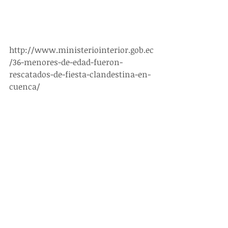
http://www.ministeriointerior.gob.ec
/36-menores-de-edad-fueron-
rescatados-de-fiesta-clandestina-en-
cuenca/
#NOTICIAS
Entradas recientes
Ver todo