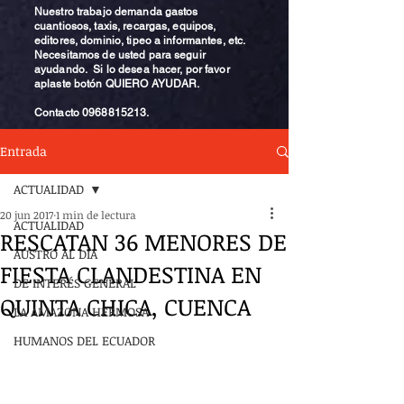
Nuestro trabajo demanda gastos
cuantiosos, taxis, recargas, equipos,
editores, dominio, tipeo a informantes, etc.
Necesitamos de usted para seguir
ayudando. Si lo desea hacer, por favor
aplaste botón QUIERO AYUDAR.
Contacto
0968815213
.
Entrada
ACTUALIDAD
20 jun 2017
1 min de lectura
ACTUALIDAD
RESCATAN 36 MENORES DE
AUSTRO AL DÍA
FIESTA CLANDESTINA EN
DE INTERÉS GENERAL
QUINTA CHICA, CUENCA
LA AMAZONA HERMOSA
HUMANOS DEL ECUADOR