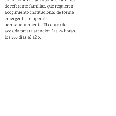
de referente familiar, que requieren 
acogimiento institucional de forma 
emergente, temporal o 
permanentemente. El centro de 
acogida presta atención las 24 horas, 
los 365 días al año.
Finalmente, mantuvo una reunión 
de trabajo con todo el personal de la 
zonal 6, donde explicó los 
lineamientos de trabajo del MIES que 
estarán enfocados en la atención 
para los grupos prioritarios.
#NOTICIAS