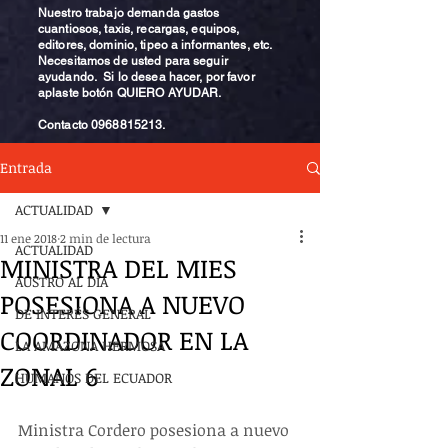
Nuestro trabajo demanda gastos
cuantiosos, taxis, recargas, equipos,
editores, dominio, tipeo a informantes, etc.
Necesitamos de usted para seguir
ayudando. Si lo desea hacer, por favor
aplaste botón QUIERO AYUDAR.
Contacto
0968815213
.
Entrada
ACTUALIDAD
11 ene 2018
2 min de lectura
ACTUALIDAD
MINISTRA DEL MIES
AUSTRO AL DÍA
POSESIONA A NUEVO
DE INTERÉS GENERAL
COORDINADOR EN LA
LA AMAZONA HERMOSA
ZONAL 6
HUMANOS DEL ECUADOR
Ministra Cordero posesiona a nuevo 