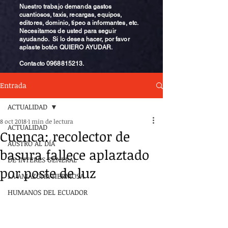
Nuestro trabajo demanda gastos
cuantiosos, taxis, recargas, equipos,
editores, dominio, tipeo a informantes, etc.
Necesitamos de usted para seguir
ayudando. Si lo desea hacer, por favor
aplaste botón QUIERO AYUDAR.
Contacto
0968815213
.
Entrada
ACTUALIDAD
8 oct 2018
1 min de lectura
ACTUALIDAD
Cuenca: recolector de
AUSTRO AL DÍA
basura fallece aplaztado
DE INTERÉS GENERAL
por poste de luz
LA AMAZONA HERMOSA
HUMANOS DEL ECUADOR