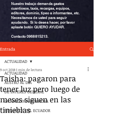
Nuestro trabajo demanda gastos
cuantiosos, taxis, recargas, equipos,
editores, dominio, tipeo a informantes, etc.
Necesitamos de usted para seguir
ayudando. Si lo desea hacer, por favor
aplaste botón QUIERO AYUDAR.
Contacto
0968815213
.
Entrada
ACTUALIDAD
9 oct 2018
1 min de lectura
ACTUALIDAD
Taisha: pagaron para
AUSTRO AL DÍA
tener luz pero luego de
DE INTERÉS GENERAL
meses siguen en las
LA AMAZONA HERMOSA
tinieblas
HUMANOS DEL ECUADOR