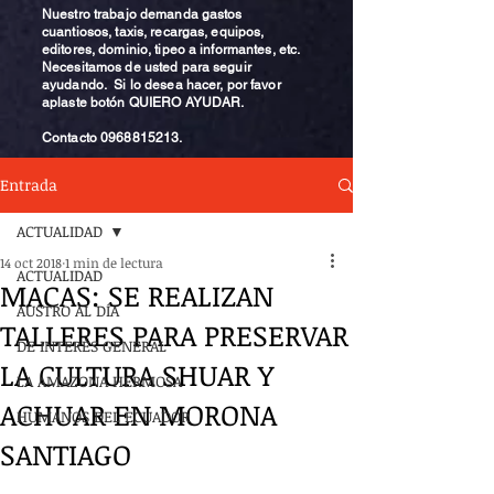
Nuestro trabajo demanda gastos
cuantiosos, taxis, recargas, equipos,
editores, dominio, tipeo a informantes, etc.
Necesitamos de usted para seguir
ayudando. Si lo desea hacer, por favor
aplaste botón QUIERO AYUDAR.
Contacto
0968815213
.
Entrada
ACTUALIDAD
14 oct 2018
1 min de lectura
ACTUALIDAD
MACAS: SE REALIZAN
AUSTRO AL DÍA
TALLERES PARA PRESERVAR
DE INTERÉS GENERAL
LA CULTURA SHUAR Y
LA AMAZONA HERMOSA
ACHUAR EN MORONA
HUMANOS DEL ECUADOR
SANTIAGO