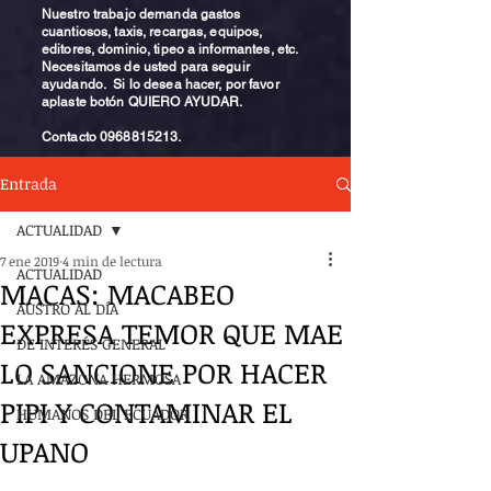
Nuestro trabajo demanda gastos
cuantiosos, taxis, recargas, equipos,
editores, dominio, tipeo a informantes, etc.
Necesitamos de usted para seguir
ayudando. Si lo desea hacer, por favor
aplaste botón QUIERO AYUDAR.
Contacto
0968815213
.
Entrada
ACTUALIDAD
7 ene 2019
4 min de lectura
ACTUALIDAD
MACAS: MACABEO
AUSTRO AL DÍA
EXPRESA TEMOR QUE MAE
DE INTERÉS GENERAL
LO SANCIONE POR HACER
LA AMAZONA HERMOSA
PIPI Y CONTAMINAR EL
HUMANOS DEL ECUADOR
UPANO