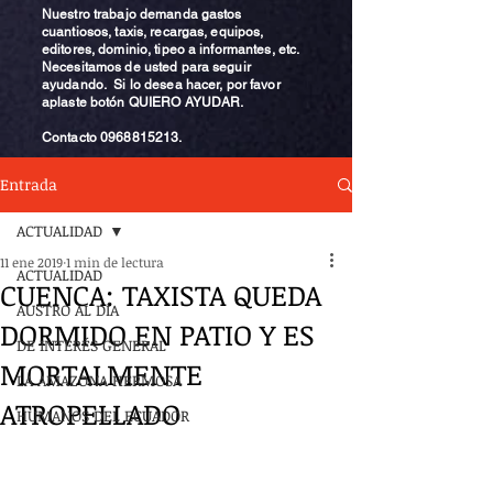
Nuestro trabajo demanda gastos
cuantiosos, taxis, recargas, equipos,
editores, dominio, tipeo a informantes, etc.
Necesitamos de usted para seguir
ayudando. Si lo desea hacer, por favor
aplaste botón QUIERO AYUDAR.
Contacto
0968815213
.
Entrada
ACTUALIDAD
11 ene 2019
1 min de lectura
ACTUALIDAD
CUENCA: TAXISTA QUEDA
AUSTRO AL DÍA
DORMIDO EN PATIO Y ES
DE INTERÉS GENERAL
MORTALMENTE
LA AMAZONA HERMOSA
ATROPELLADO
HUMANOS DEL ECUADOR