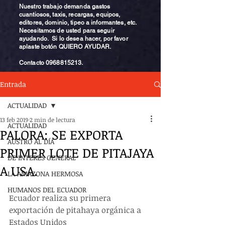
Nuestro trabajo demanda gastos
cuantiosos, taxis, recargas, equipos,
editores, dominio, tipeo a informantes, etc.
Necesitamos de usted para seguir
ayudando. Si lo desea hacer, por favor
aplaste botón QUIERO AYUDAR.
Contacto
0968815213
.
Entrada
ACTUALIDAD
13 feb 2019
2 min de lectura
ACTUALIDAD
PALORA: SE EXPORTA
AUSTRO AL DÍA
PRIMER LOTE DE PITAJAYA
DE INTERÉS GENERAL
A USA.
LA AMAZONA HERMOSA
HUMANOS DEL ECUADOR
Ecuador realiza su primera 
exportación de pitahaya orgánica a 
Estados Unidos