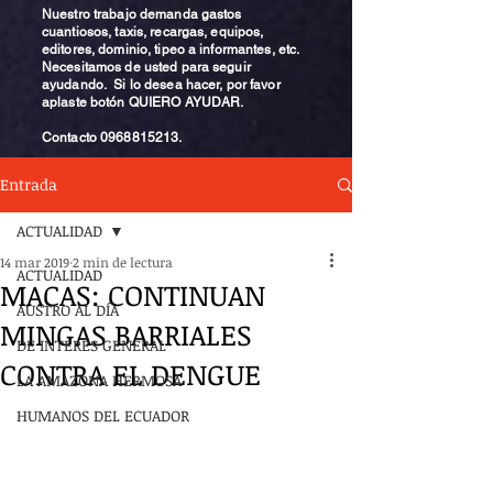
Nuestro trabajo demanda gastos
cuantiosos, taxis, recargas, equipos,
editores, dominio, tipeo a informantes, etc.
Necesitamos de usted para seguir
ayudando. Si lo desea hacer, por favor
aplaste botón QUIERO AYUDAR.
Contacto
0968815213
.
Entrada
ACTUALIDAD
14 mar 2019
2 min de lectura
ACTUALIDAD
MACAS: CONTINUAN
AUSTRO AL DÍA
MINGAS BARRIALES
DE INTERÉS GENERAL
CONTRA EL DENGUE
LA AMAZONA HERMOSA
HUMANOS DEL ECUADOR