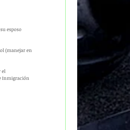
 su esposo 
hol (manejar en 
 el 
e Inmigración 