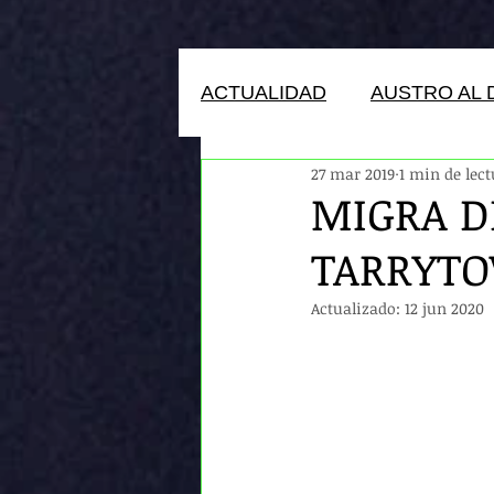
ACTUALIDAD
AUSTRO AL 
27 mar 2019
1 min de lec
HUMANOS DEL ECUADOR
MIGRA D
TARRYTO
Actualizado:
12 jun 2020