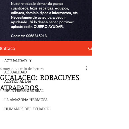
Nuestro trabajo demanda gastos
cuantiosos, taxis, recargas, equipos,
editores, dominio, tipeo a informantes, etc.
Necesitamos de usted para seguir
ayudando. Si lo desea hacer, por favor
aplaste botón QUIERO AYUDAR.
Contacto
0968815213
.
Entrada
ACTUALIDAD
4 may 2019
1 min de lectura
ACTUALIDAD
GUALACEO: ROBACUYES
AUSTRO AL DÍA
ATRAPADOS
DE INTERÉS GENERAL
LA AMAZONA HERMOSA
HUMANOS DEL ECUADOR