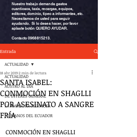
Nuestro trabajo demanda gastos
cuantiosos, taxis, recargas, equipos,
editores, dominio, tipeo a informantes, etc.
Necesitamos de usted para seguir
ayudando. Si lo desea hacer, por favor
aplaste botón QUIERO AYUDAR.
Contacto
0968815213
.
Entrada
ACTUALIDAD
18 abr 2019
2 min de lectura
ACTUALIDAD
SANTA ISABEL:
AUSTRO AL DÍA
CONMOCIÓN EN SHAGLLI
DE INTERÉS GENERAL
POR ASESINATO A SANGRE
LA AMAZONA HERMOSA
FRÍA
HUMANOS DEL ECUADOR
CONMOCIÓN EN SHAGLLI 