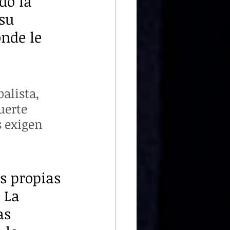
do la 
su 
nde le 
alista, 
uerte 
 exigen 
s propias 
 La 
as 