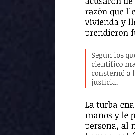
acusaron de p
razón que ll
vivienda y l
prendieron f
Según los qu
científico m
consternó a 
justicia. 
La turba ena
manos y le p
persona, al 