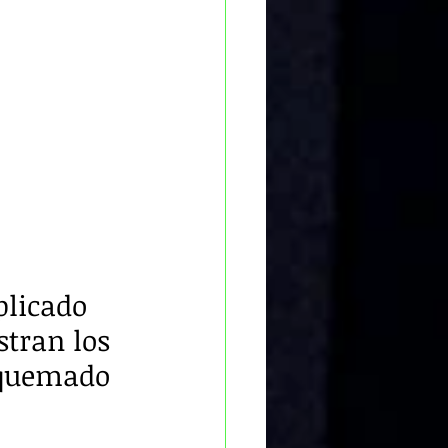
plicado 
stran los 
 quemado 