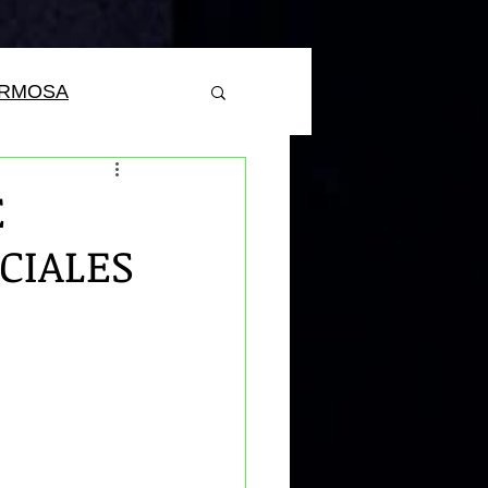
ERMOSA
E
CIALES