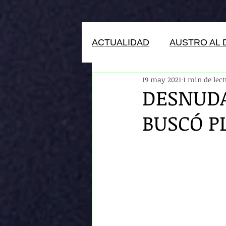
ACTUALIDAD
AUSTRO AL 
19 may 2021
1 min de lec
HUMANOS DEL ECUADOR
DESNUDA
BUSCÓ P