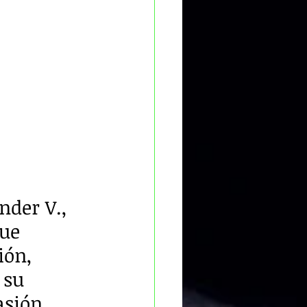
nder V., 
ue 
ón, 
 su 
sión, 