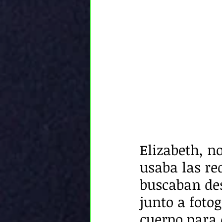
Elizabeth, n
usaba las re
buscaban de
junto a fotog
cuerpo para