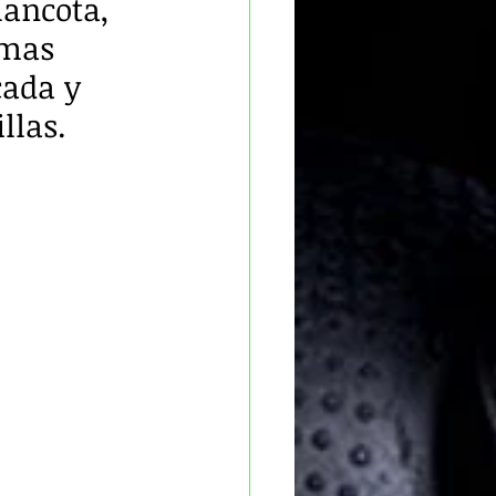
lancota, 
 mas 
cada y 
llas.