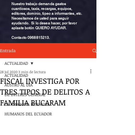
Nuestro trabajo demanda gastos
cuantiosos, taxis, recargas, equipos,
editores, dominio, tipeo a informantes, etc.
Necesitamos de usted para seguir
ayudando. Si lo desea hacer, por favor
aplaste botón QUIERO AYUDAR.
Contacto
0968815213
.
Entrada
ACTUALIDAD
28 jul 2020
3 min de lectura
ACTUALIDAD
FISCAL INVESTIGA POR
AUSTRO AL DÍA
TRES TIPOS DE DELITOS A
DE INTERÉS GENERAL
FAMILIA BUCARAM
LA AMAZONA HERMOSA
HUMANOS DEL ECUADOR