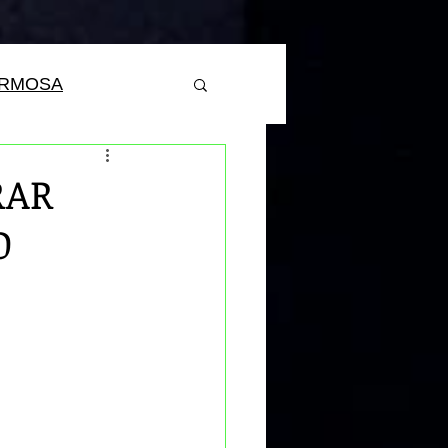
ERMOSA
RAR
O