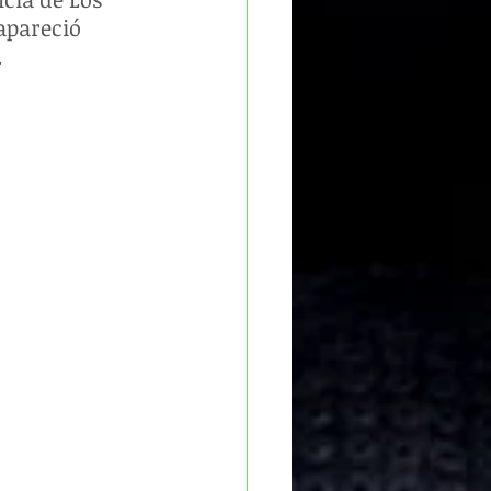
apareció 
.