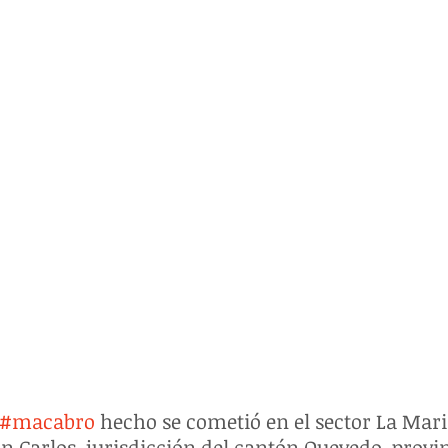
#macabro
 hecho se cometió en el sector La Mari
n Carlos, jurisdicción del cantón Quevedo, provin