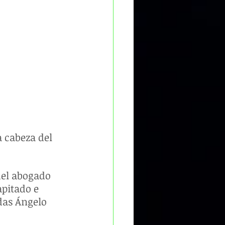
a cabeza del 
del abogado 
pitado e 
das Ángelo 