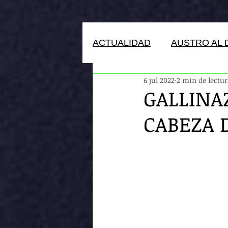
ACTUALIDAD
AUSTRO AL 
6 jul 2022
2 min de lectu
HUMANOS DEL ECUADOR
GALLINA
CABEZA 