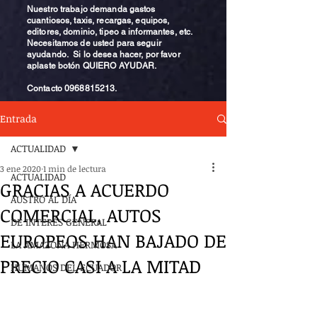
Nuestro trabajo demanda gastos
cuantiosos, taxis, recargas, equipos,
editores, dominio, tipeo a informantes, etc.
Necesitamos de usted para seguir
ayudando. Si lo desea hacer, por favor
aplaste botón QUIERO AYUDAR.
Contacto
0968815213
.
Entrada
ACTUALIDAD
3 ene 2020
1 min de lectura
ACTUALIDAD
GRACIAS A ACUERDO
AUSTRO AL DÍA
COMERCIAL, AUTOS
DE INTERÉS GENERAL
EUROPEOS HAN BAJADO DE
LA AMAZONA HERMOSA
PRECIO CASI A LA MITAD
HUMANOS DEL ECUADOR