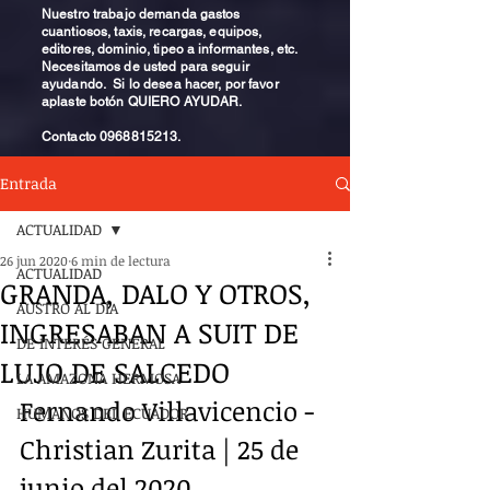
Nuestro trabajo demanda gastos
cuantiosos, taxis, recargas, equipos,
editores, dominio, tipeo a informantes, etc.
Necesitamos de usted para seguir
ayudando. Si lo desea hacer, por favor
aplaste botón QUIERO AYUDAR.
Contacto
0968815213
.
Entrada
ACTUALIDAD
26 jun 2020
6 min de lectura
ACTUALIDAD
GRANDA, DALO Y OTROS,
AUSTRO AL DÍA
INGRESABAN A SUIT DE
DE INTERÉS GENERAL
LUJO DE SALCEDO
LA AMAZONA HERMOSA
Fernando Villavicencio - 
HUMANOS DEL ECUADOR
Christian Zurita | 25 de 
junio del 2020 