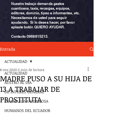
Nuestro trabajo demanda gastos
cuantiosos, taxis, recargas, equipos,
editores, dominio, tipeo a informantes, etc.
Necesitamos de usted para seguir
ayudando. Si lo desea hacer, por favor
aplaste botón QUIERO AYUDAR.
Contacto
0968815213
.
Entrada
ACTUALIDAD
8 ene 2020
2 min de lectura
ACTUALIDAD
MADRE PUSO A SU HIJA DE
AUSTRO AL DÍA
13 A TRABAJAR DE
DE INTERÉS GENERAL
PROSTITUTA
LA AMAZONA HERMOSA
HUMANOS DEL ECUADOR