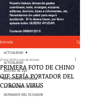
Nuestro trabajo demanda gastos
cuantiosos, taxis, recargas, equipos,
editores, dominio, tipeo a informantes, etc.
Necesitamos de usted para seguir
ayudando. Si lo desea hacer, por favor
aplaste botón QUIERO AYUDAR.
Contacto
0968815213
.
Entrada
ACTUALIDAD
27 ene 2020
2 min de lectura
ACTUALIDAD
PRIMERA FOTO DE CHINO
AUSTRO AL DÍA
QIE SERÍA PORTADOR DEL
DE INTERÉS GENERAL
CORONA VIRUS
LA AMAZONA HERMOSA
HUMANOS DEL ECUADOR