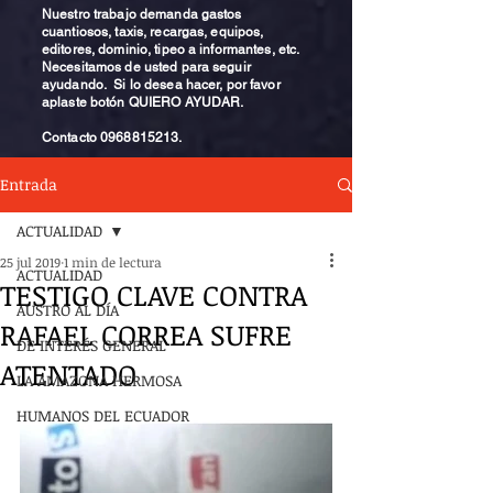
Nuestro trabajo demanda gastos
cuantiosos, taxis, recargas, equipos,
editores, dominio, tipeo a informantes, etc.
Necesitamos de usted para seguir
ayudando. Si lo desea hacer, por favor
aplaste botón QUIERO AYUDAR.
Contacto
0968815213
.
Entrada
ACTUALIDAD
25 jul 2019
1 min de lectura
ACTUALIDAD
TESTIGO CLAVE CONTRA
AUSTRO AL DÍA
RAFAEL CORREA SUFRE
DE INTERÉS GENERAL
ATENTADO
LA AMAZONA HERMOSA
HUMANOS DEL ECUADOR