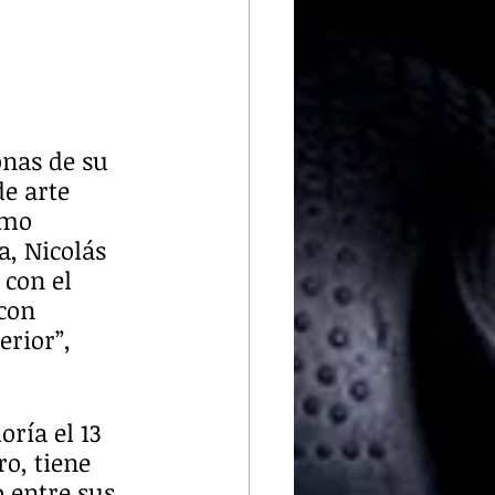
onas de su 
e arte 
smo 
, Nicolás 
 con el 
con 
rior”, 
ría el 13 
o, tiene 
 entre sus 