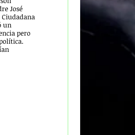
 son 
re José 
n Ciudadana 
ó un 
encia pero 
olítica. 
ían 