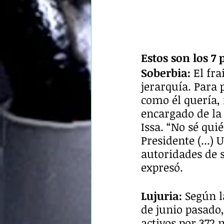
Estos son los 7
Soberbia:
 El fr
jerarquía. Para 
como él quería,
encargado de la 
Issa. “No sé qui
Presidente (...)
autoridades de s
expresó.
Lujuria:
 Según l
de junio pasado,
activos por 372 