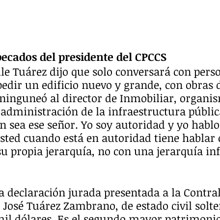
 pecados del presidente del CPCCS
aile Tuárez dijo que solo conversará con pers
pedir un edificio nuevo y grande, con obras d
 ninguneó al director de Inmobiliar, organi
administración de la infraestructura pública
én sea ese señor. Yo soy autoridad y yo hablo
 Usted cuando está en autoridad tiene hablar 
u propia jerarquía, no con una jerarquía infe
a declaración jurada presentada a la Contralo
 José Tuárez Zambrano, de estado civil solter
mil dólares. Es el segundo mayor patrimonio